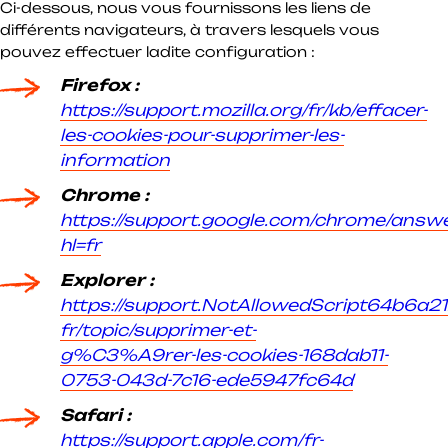
Ci-dessous, nous vous fournissons les liens de
différents navigateurs, à travers lesquels vous
pouvez effectuer ladite configuration :
Firefox :
https://support.mozilla.org/fr/kb/effacer-
les-cookies-pour-supprimer-les-
information
Chrome :
https://support.google.com/chrome/answ
hl=fr
Explorer :
https://support.NotAllowedScript64b6a2
fr/topic/supprimer-et-
g%C3%A9rer-les-cookies-168dab11-
0753-043d-7c16-ede5947fc64d
Safari :
https://support.apple.com/fr-